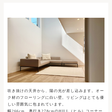
Maintenance Cases
Structure
News
Custom Made Sofas
Accessories / Maintenance Goods
News
Enquiries
Recruitment
Login
INSTAGRAM
Privacy Policy
FACEBOOK
Legal Notice
吹き抜けの天井から、陽の光が差し込みます。オー
ク材のフローリングに白い壁。リビングはとても優
しい雰囲気に包まれています。
幅266cm、奥行き278cmのHILL（ヒル）コーナー