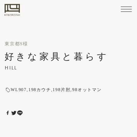
Home
Sofa
Materials
Accessories
/
Products
STANDARD
LEATHER
Maintenance
東京都S様
LINE
Goods
FABRIC
Sofa
好きな家具と暮らす
Corporate Summary
CUSTOM-
STANDARD LINE
Cover
How
Structure
Professional
KOKOROISHI's
About
Company
PARTNER
HILL
MADE
Retailers
Case
Brand
Maintenance
Reserve
Custom
KOKOROISHI's Craftsmanship
replacement
to
Services
CUSTOM-MADE LINE
Craftsmanship
KOKOROISHI
Operations
COMPANIES
Customer Support
LINE
Studies
News
Stores
Cases
Recruitment
Your
Made
/
maintain
About KOKOROISHI
CHOOSING A SOFA
Visit
Sofas
Recruitment
repairs
CHOOSING
WL907
Cover replacement / repairs
198カウチ
198片肘
98オットマン
3rd Party Retailers
Company Operations
How to Order
A
How to maintain
PARTNER COMPANIES
SOFA
Materials
Retailers
Case Studies
Professional Services
Recruitment
LEATHER
How
Brand Stores
to
Case Studies
FABRIC
Sample
Reserve Your Visit
Order