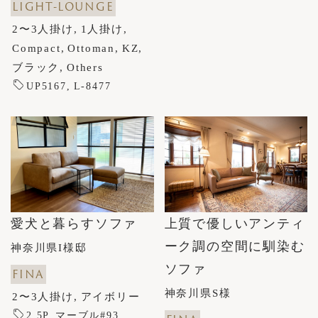
LIGHT-LOUNGE
2〜3人掛け
1人掛け
Compact
Ottoman
KZ
ブラック
Others
UP5167
L-8477
上質で優しいアンティ
愛犬と暮らすソファ
ーク調の空間に馴染む
神奈川県I様邸
ソファ
FINA
神奈川県S様
2〜3人掛け
アイボリー
2.5P
マーブル#93