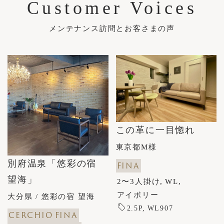
Customer Voices
メンテナンス訪問とお客さまの声
この革に一目惚れ
東京都M様
別府温泉「悠彩の宿
FINA
望海」
2〜3人掛け
WL
アイボリー
大分県 / 悠彩の宿 望海
2.5P
WL907
CERCHIO
FINA