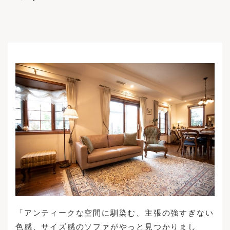
Maintenance Cases
Structure
News
Custom Made Sofas
Accessories / Maintenance Goods
News
Enquiries
Recruitment
Login
INSTAGRAM
Privacy Policy
FACEBOOK
Legal Notice
「アンティークな空間に馴染む、主張の強すぎない
色感、サイズ感のソファがやっと見つかりまし