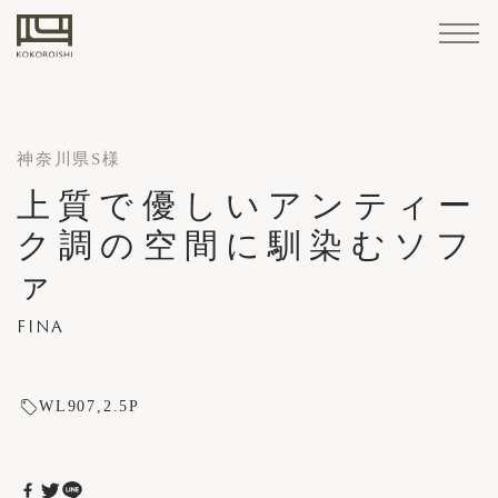
Home
Sofa
Materials
Accessories
/
Products
STANDARD
LEATHER
Maintenance
神奈川県S様
LINE
Goods
FABRIC
Sofa
上質で優しいアンティー
Corporate Summary
CUSTOM-
STANDARD LINE
Cover
How
Structure
Professional
ク調の空間に馴染むソフ
KOKOROISHI's
About
Company
PARTNER
MADE
Retailers
Case
Brand
Maintenance
Reserve
Custom
KOKOROISHI's Craftsmanship
replacement
to
Services
CUSTOM-MADE LINE
Craftsmanship
KOKOROISHI
Operations
COMPANIES
Customer Support
LINE
ァ
Studies
News
Stores
Cases
Recruitment
Your
Made
/
maintain
About KOKOROISHI
CHOOSING A SOFA
Visit
Sofas
Recruitment
repairs
CHOOSING
FINA
Cover replacement / repairs
3rd Party Retailers
Company Operations
How to Order
A
How to maintain
PARTNER COMPANIES
SOFA
Materials
Retailers
WL907
2.5P
Case Studies
Professional Services
Recruitment
LEATHER
How
Brand Stores
to
Case Studies
FABRIC
Sample
Reserve Your Visit
Order