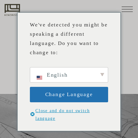
ソファ
素材
小物・
メンテ
STANDARD
革
ナンス
We've detected you might be
LINE
用品
布
speaking a different
トップ
CUSTOM-
language. Do you want to
構
MADE
製造工程
change to:
造
LINE
プロダクト
心石の
心石工
業務内
パート
OUR PROCESS
ものづ
芸につ
容
ナー企
張替
事例
ソ
メンテ
メンテ
プロ向
特注ソ
ソファ
取扱店
お知ら
直営店
採用情
来店予
English
くり
いて
業
会社概要
え・修
フ
ナンス
ナンス
けサー
ファ
STANDARD LINE
舗
せ
報
約
理
ァ
方法
事例
ビス
採用情
心石のものづくり
CUSTOM-MADE LINE
サポート
の
Change Language
報
心石工芸について
選
ソファの選び方
張替え・修理
び
Close and do not switch
取扱店
業務内容
注文方法
language
方
メンテナンス方法
パートナー企業
素材
取扱店舗
事例
プロ向けサービス
注
採用情報
革