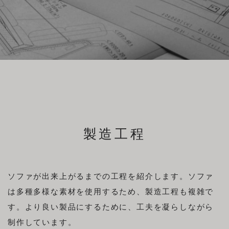
直営店
文
事例
方
布
サンプル
来店予約
法
メンテナンス事例
構造
ニュース
特注ソファ
小物・メンテナンス用品
お知らせ
お問い合わせ
採用情報
製造工程
ログイン
INSTAGRAM
プライバシーポリシー
ソファが出来上がるまでの工程を紹介します。ソファ
FACEBOOK
特定商取引に基づく表示
は多種多様な素材を使用するため、製造工程も複雑で
す。より良い製品にするために、工夫を凝らしながら
制作しています。