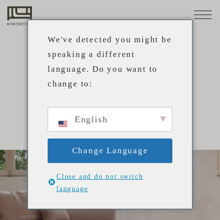
ソファ
素材
小物・
メンテ
STANDARD
革
ナンス
We've detected you might be
LINE
用品
布
speaking a different
トップ
CUSTOM-
language. Do you want to
構
MADE
ソファの選び方
change to:
造
LINE
プロダクト
心石の
心石工
業務内
パート
HOW TO CHOOSE YOUR SOFA
ものづ
芸につ
容
ナー企
張替
事例
ソ
メンテ
メンテ
プロ向
特注ソ
ソファ
取扱店
お知ら
直営店
採用情
来店予
English
くり
いて
業
会社概要
え・修
フ
ナンス
ナンス
けサー
ファ
STANDARD LINE
舗
せ
報
約
理
ァ
方法
事例
ビス
採用情
心石のものづくり
CUSTOM-MADE LINE
サポート
の
Change Language
報
心石工芸について
選
ソファの選び方
張替え・修理
び
Close and do not switch
取扱店
業務内容
注文方法
language
方
メンテナンス方法
パートナー企業
素材
取扱店舗
事例
プロ向けサービス
注
採用情報
革