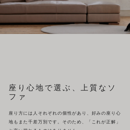
直営店
文
事例
方
布
サンプル
来店予約
法
メンテナンス事例
構造
ニュース
特注ソファ
小物・メンテナンス用品
お知らせ
お問い合わせ
採用情報
ログイン
座り心地で選ぶ、上質なソ
ファ
INSTAGRAM
プライバシーポリシー
FACEBOOK
特定商取引に基づく表示
座り方には人それぞれの個性があり、好みの座り心
地もまた千差万別です。そのため、「これが正解」