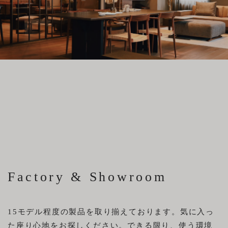
直営店
文
事例
方
布
サンプル
来店予約
法
メンテナンス事例
構造
ニュース
特注ソファ
小物・メンテナンス用品
お知らせ
お問い合わせ
採用情報
ログイン
INSTAGRAM
プライバシーポリシー
Factory & Showroom
FACEBOOK
特定商取引に基づく表示
15モデル程度の製品を取り揃えております。気に入っ
た座り心地をお探しください。できる限り、使う環境