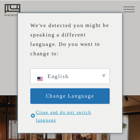
ソファ
素材
小物・
メンテ
STANDARD
革
ナンス
We've detected you might be
LINE
用品
布
speaking a different
トップ
CUSTOM-
language. Do you want to
構
MADE
直営店
change to:
造
LINE
プロダクト
心石の
心石工
業務内
パート
SHOWROOM
ものづ
芸につ
容
ナー企
張替
事例
ソ
メンテ
メンテ
プロ向
特注ソ
ソファ
取扱店
お知ら
直営店
採用情
来店予
English
くり
いて
業
会社概要
え・修
フ
ナンス
ナンス
けサー
ファ
STANDARD LINE
舗
せ
報
約
理
ァ
方法
事例
ビス
採用情
心石のものづくり
CUSTOM-MADE LINE
サポート
の
Change Language
報
心石工芸について
選
ソファの選び方
張替え・修理
び
Close and do not switch
取扱店
業務内容
注文方法
language
方
メンテナンス方法
パートナー企業
素材
取扱店舗
事例
プロ向けサービス
注
採用情報
革