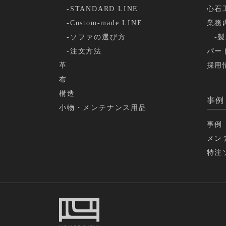
-STANDARD LINE
心石
-Custom-made LINE
業務
-ソファの選び方
-
-注文方法
パー
革
採用
布
構造
事例
小物・メンテナンス用品
事例
メン
特注