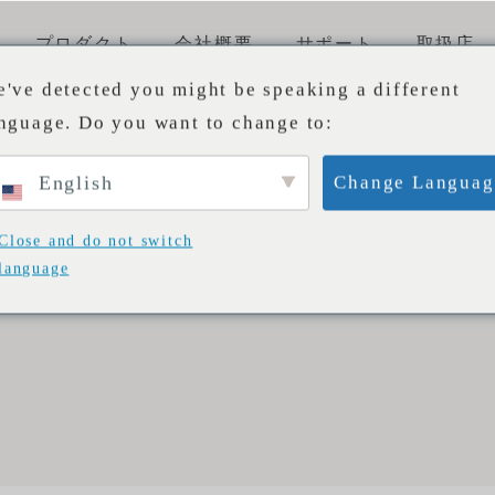
プロダクト
会社概要
サポート
取扱店
've detected you might be speaking a different
nguage. Do you want to change to:
English
Change Languag
素材
小物・メン
Close and do not switch
INE
革
心石工芸について
業務内容
language
メンテナンス方法
直営店
メンテナンス事例
採用情報
プロ向けサ
来店予約
特注ソファ
E LINE
布
採用情報
方
構造