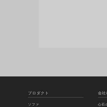
プロダクト
会社
ソファ
心石