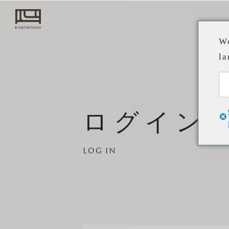
We
la
ソファ
ログイン
STANDARD L
心石のものづくり
張替え・修理
取扱店舗
事例
お知らせ
CUSTOM-MAD
パートナー企業
LOG IN
ソファの選び
注文方法