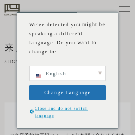
ソファ
素材
小物・
メンテ
STANDARD
革
ナンス
We've detected you might be
LINE
用品
布
speaking a different
トップ
CUSTOM-
language. Do you want to
構
来店予約
MADE
change to:
造
LINE
プロダクト
心石の
心石工
業務内
パート
SHOWROOM RESERVATION
ものづ
芸につ
容
ナー企
張替
事例
ソ
メンテ
メンテ
プロ向
特注ソ
ソファ
取扱店
お知ら
直営店
採用情
来店予
English
くり
いて
業
会社概要
え・修
フ
ナンス
ナンス
けサー
ファ
STANDARD LINE
舗
せ
報
約
理
ァ
方法
事例
ビス
採用情
心石のものづくり
CUSTOM-MADE LINE
サポート
の
Change Language
報
心石工芸について
選
ソファの選び方
張替え・修理
び
Close and do not switch
取扱店
業務内容
注文方法
language
方
メンテナンス方法
Factory & Showroom
パートナー企業
素材
取扱店舗
事例
プロ向けサービス
注
採用情報
革