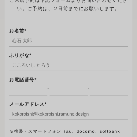
ご来店予約は下記フォームよりお問い合わせくださ
直営店
文
い。ご予約は、２日前までにお願いします。
事例
方
布
サンプル
来店予約
法
メンテナンス事例
構造
お名前*
ニュース
特注ソファ
小物・メンテナンス用品
お知らせ
お問い合わせ
ふりがな*
採用情報
ログイン
お電話番号*
-
-
INSTAGRAM
プライバシーポリシー
メールアドレス*
FACEBOOK
特定商取引に基づく表示
※携帯・スマートフォン（au、docomo、softbank