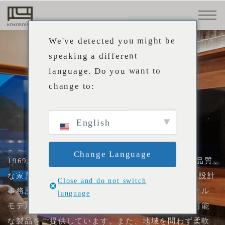
ソファ
素材
小物・
メンテ
STANDARD
革
ナンス
We've detected you might be
LINE
用品
布
speaking a different
トップ
CUSTOM-
language. Do you want to
構
MADE
PROFESSIONAL
change to:
造
LINE
プロダクト
心石の
心石工
業務内
パート
プロ向けサービス
ものづ
芸につ
容
ナー企
張替
事例
ソ
メンテ
メンテ
プロ向
特注ソ
ソファ
取扱店
お知ら
直営店
採用情
来店予
English
くり
いて
業
会社概要
え・修
フ
ナンス
ナンス
けサー
ファ
STANDARD LINE
舗
せ
報
約
理
ァ
方法
事例
ビス
採用情
心石のものづくり
CUSTOM-MADE LINE
サポート
の
Change Language
報
1969年の創業以来、ソファ専門メーカーとして高品質
心石工芸について
選
ソファの選び方
な家具づくりを続けてきたKOKOROISHI。建築・設計
張替え・修理
び
Close and do not switch
取扱店
業務内容
注文方法
事務所様向けの法人卸サービスでは、自社オリジナル
language
方
メンテナンス方法
パートナー企業
モデルをはじめ、張地・サイズのカスタマイズが可能
素材
取扱店舗
事例
プロ向けサービス
注
な製品をご提供しています。また、地域を問わず柔軟
採用情報
革