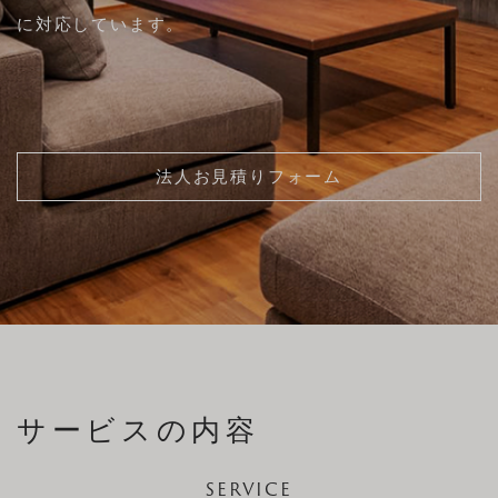
直営店
文
に対応しています。
事例
方
布
サンプル
来店予約
法
メンテナンス事例
構造
ニュース
特注ソファ
小物・メンテナンス用品
お知らせ
法人お見積りフォーム
お問い合わせ
採用情報
ログイン
INSTAGRAM
プライバシーポリシー
FACEBOOK
特定商取引に基づく表示
サービスの内容
SERVICE