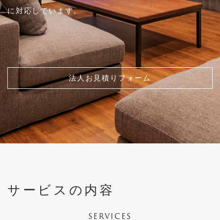
Brand Stores
に対応しています。
Case Studies
FABRIC
Sample
Reserve Your Visit
Maintenance Cases
Structure
News
Custom Made Sofas
Accessories / Maintenance Goods
News
法人お見積りフォーム
Enquiries
Recruitment
Login
INSTAGRAM
Privacy Policy
FACEBOOK
Legal Notice
サービスの内容
SERVICES