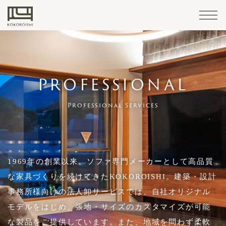
Sofa
Materials
Accessories
/
Home
STANDARD
LEATHER
Maintenance
LINE
Goods
PROFESSIONAL
FABRIC
Products
CUSTOM-
Professional Services
Cover
How
Structure
Professional
KOKOROISHI's
About
Company
PARTNER
MADE
Retailers
Case
Brand
Maintenance
Reserve
Custom
Sofa
replacement
to
Services
Craftsmanship
KOKOROISHI
Operations
COMPANIES
Corporate Summary
LINE
Studies
News
Stores
Cases
Recruitment
Your
Made
STANDARD LINE
/
maintain
Visit
Sofas
Recruitment
repairs
CHOOSING
KOKOROISHI's Craftsmanship
CUSTOM-MADE LINE
Customer Support
A
1969年の創業以来、ソファ専門メーカーとして高品質
About KOKOROISHI
CHOOSING A SOFA
SOFA
な家具づくりを続けてきたKOKOROISHI。建築・設計
Cover replacement / repairs
3rd Party Retailers
Company Operations
How to Order
事務所様向けの法人卸サービスでは、自社オリジナル
How
How to maintain
PARTNER COMPANIES
モデルをはじめ、張地・サイズのカスタマイズが可能
Materials
to
Retailers
Case Studies
Professional Services
な製品をご提供しています。また、地域を問わず柔軟
Recruitment
Order
LEATHER