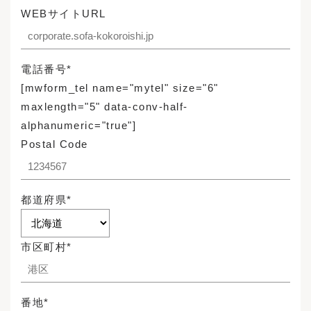
WEBサイトURL
電話番号*
[mwform_tel name="mytel" size="6"
maxlength="5" data-conv-half-
alphanumeric="true"]
Postal Code
都道府県*
市区町村*
番地*