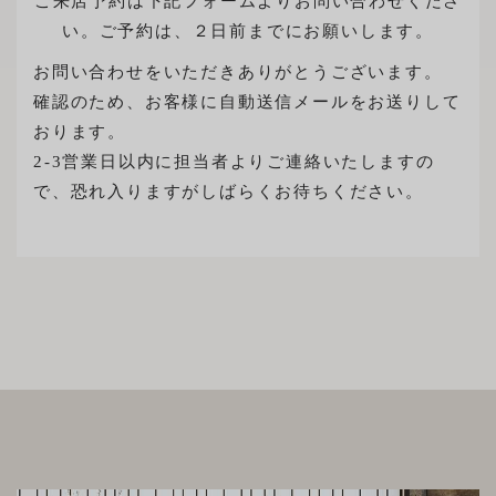
ご来店予約は下記フォームよりお問い合わせくださ
直営店
文
い。ご予約は、２日前までにお願いします。
事例
方
布
サンプル
来店予約
法
お問い合わせをいただきありがとうございます。
メンテナンス事例
構造
確認のため、お客様に自動送信メールをお送りして
ニュース
特注ソファ
小物・メンテナンス用品
おります。
2-3営業日以内に担当者よりご連絡いたしますの
お知らせ
お問い合わせ
で、恐れ入りますがしばらくお待ちください。
採用情報
ログイン
INSTAGRAM
プライバシーポリシー
FACEBOOK
特定商取引に基づく表示