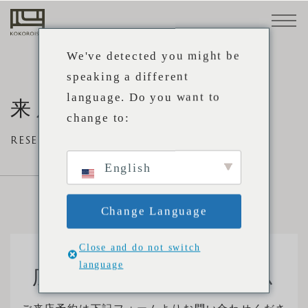
ソファ
素材
小物・
メンテ
STANDARD
革
ナンス
We've detected you might be
LINE
用品
布
speaking a different
トップ
CUSTOM-
language. Do you want to
構
来店予約 送信完了
MADE
change to:
造
LINE
プロダクト
心石の
心石工
業務内
パート
RESERVATION CONFIRMATION
ものづ
芸につ
容
ナー企
張替
事例
ソ
メンテ
メンテ
プロ向
特注ソ
ソファ
取扱店
お知ら
直営店
採用情
来店予
English
くり
いて
業
会社概要
え・修
フ
ナンス
ナンス
けサー
ファ
STANDARD LINE
舗
せ
報
約
理
ァ
方法
事例
ビス
採用情
心石のものづくり
CUSTOM-MADE LINE
サポート
の
Change Language
報
心石工芸について
選
ソファの選び方
張替え・修理
び
Close and do not switch
取扱店
業務内容
注文方法
language
方
メンテナンス方法
広島・本社ショールーム
パートナー企業
素材
取扱店舗
事例
プロ向けサービス
注
採用情報
革