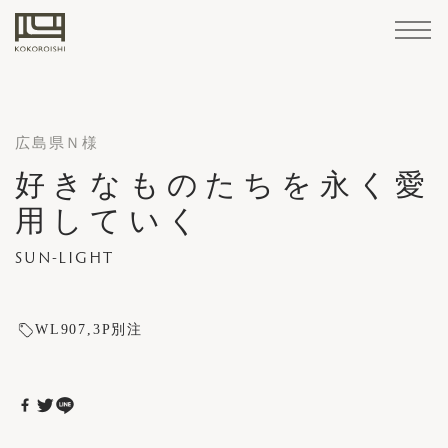
Home
Sofa
Materials
Accessories
/
Products
STANDARD
LEATHER
Maintenance
広島県Ｎ様
LINE
Goods
FABRIC
Sofa
好きなものたちを永く愛
Corporate Summary
CUSTOM-
STANDARD LINE
Cover
How
Structure
Professional
用していく
KOKOROISHI's
About
Company
PARTNER
MADE
Retailers
Case
Brand
Maintenance
Reserve
Custom
KOKOROISHI's Craftsmanship
replacement
to
Services
CUSTOM-MADE LINE
Craftsmanship
KOKOROISHI
Operations
COMPANIES
Customer Support
LINE
Studies
News
Stores
Cases
Recruitment
Your
Made
SUN-LIGHT
/
maintain
About KOKOROISHI
CHOOSING A SOFA
Visit
Sofas
Recruitment
repairs
CHOOSING
Cover replacement / repairs
3rd Party Retailers
Company Operations
How to Order
A
WL907
3P別注
How to maintain
PARTNER COMPANIES
SOFA
Materials
Retailers
Case Studies
Professional Services
Recruitment
LEATHER
How
Brand Stores
to
Case Studies
FABRIC
Sample
Reserve Your Visit
Order