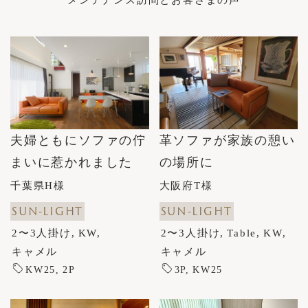
革ソファが家族の憩い
夫婦ともにソファの佇
の場所に
まいに惹かれました
大阪府T様
千葉県H様
SUN-LIGHT
SUN-LIGHT
2〜3人掛け
Table
KW
2〜3人掛け
KW
キャメル
キャメル
3P
KW25
KW25
2P