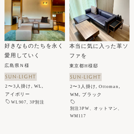
好きなものたちを永く
本当に気に入った革ソ
愛用していく
ファを
広島県Ｎ様
東京都H様邸
SUN-LIGHT
SUN-LIGHT
2〜3人掛け
WL
2〜3人掛け
Ottoman
アイボリー
WM
ブラック
WL907
3P別注
別注3PW、オットマン、
WM117