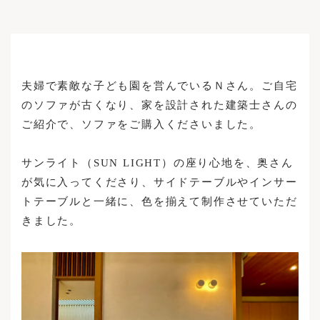
Maintenance Cases
Structure
News
Custom Made Sofas
Accessories / Maintenance Goods
News
Enquiries
夫婦で素敵な子ども園を営んでいるＮさん。ご自宅
Recruitment
のソファが古くなり、家を設計された建築士さんの
ご紹介で、ソファをご購入くださいました。
Login
サンライト（SUN LIGHT）の座り心地を、奥さん
が気に入ってくださり、サイドテーブルやインサー
INSTAGRAM
Privacy Policy
トテーブルと一緒に、色を揃えて制作させていただ
FACEBOOK
Legal Notice
きました。